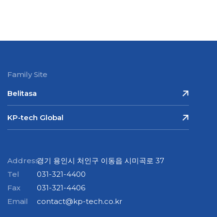
Family Site
Belitasa
KP-tech Global
Address
경기 용인시 처인구 이동읍 시미곡로 37
Tel
031-321-4400
Fax
031-321-4406
Email
contact@kp-tech.co.kr