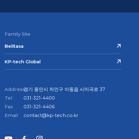
Family Site
Belitasa
KP-tech Global
Address
경기 용인시 처인구 이동읍 시미곡로 37
Tel
031-321-4400
Fax
031-321-4406
Email
contact@kp-tech.co.kr